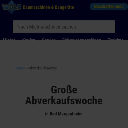
Geschäftskunde
Baumaschinen & Baugeräte
Mieten
Kaufen
Service
Gebrauchtmaschinen
Tooltime
Das Kontaktformular für Mietanfragen funktioniert aktuell
nicht. Bitte melden Sie sich telefonisch.
Home
»
Abverkaufswoche
Große
Abverkaufswoche
in Bad Mergentheim