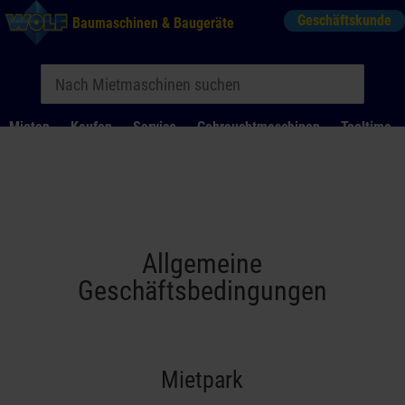
Geschäftskunde
Baumaschinen & Baugeräte
Mieten
Kaufen
Service
Gebrauchtmaschinen
Tooltime
Das Kontaktformular für Mietanfragen funktioniert aktuell
nicht. Bitte melden Sie sich telefonisch.
Allgemeine
Geschäftsbedingungen
Mietpark