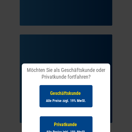
Allgemeine Verkaufs- und
Möchten Sie als Geschäftskunde oder
Lieferbedingungen im
Privatkunde fortfahren?
Geschäftsverkehr
Geschäftskunde
Alle Preise zzgl. 19% MwSt.
Privatkunde
Alle Preise inkl. 19% MwSt.