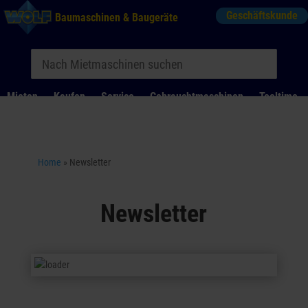
Geschäftskunde
Baumaschinen & Baugeräte
Mieten
Kaufen
Service
Gebrauchtmaschinen
Tooltime
Das Kontaktformular für Mietanfragen funktioniert aktuell
nicht. Bitte melden Sie sich telefonisch.
Home
»
Newsletter
Newsletter