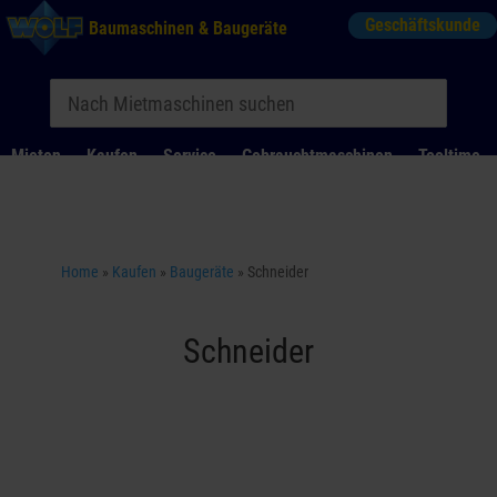
Geschäftskunde
Baumaschinen & Baugeräte
Mieten
Kaufen
Service
Gebrauchtmaschinen
Tooltime
Das Kontaktformular für Mietanfragen funktioniert aktuell
nicht. Bitte melden Sie sich telefonisch.
Home
»
Kaufen
»
Baugeräte
»
Schneider
Schneider