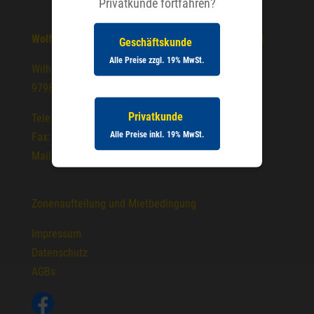
Privatkunde fortfahren?
Wolf Baumaschinen-und Baugeräte-Handels GmbH
Geschäftskunde
Alle Preise zzgl. 19% MwSt.
Wilhelm-Frank-Str. 69
97980 Bad Mergentheim
Privatkunde
Telefon: 07931 9750 0
Alle Preise inkl. 19% MwSt.
Fax: 07931 9750 50
Mail: info@wolf-baumaschinen.de
Zonenaufteilung und Mietbedingung
Impressum
Datenschutz
AGBs