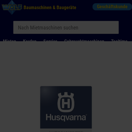
Geschäftskunde
Baumaschinen & Baugeräte
Mieten
Kaufen
Service
Gebrauchtmaschinen
Tooltime
Das Kontaktformular für Mietanfragen funktioniert aktuell
nicht. Bitte melden Sie sich telefonisch.