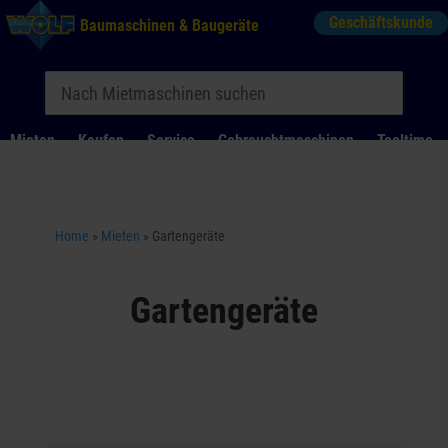
Geschäftskunde
Baumaschinen & Baugeräte
Mieten
Kaufen
Service
Gebrauchtmaschinen
Tooltime
Das Kontaktformular für Mietanfragen funktioniert aktuell
nicht. Bitte melden Sie sich telefonisch.
Home
»
Mieten
»
Gartengeräte
Gartengeräte