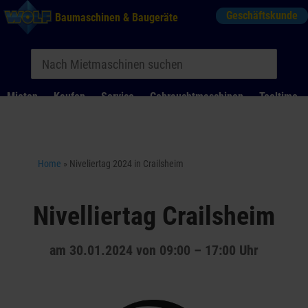
Geschäftskunde
Baumaschinen & Baugeräte
Mieten
Kaufen
Service
Gebrauchtmaschinen
Tooltime
Das Kontaktformular für Mietanfragen funktioniert aktuell
nicht. Bitte melden Sie sich telefonisch.
Home
»
Niveliertag 2024 in Crailsheim
Nivelliertag Crailsheim
am 30.01.2024 von 09:00 – 17:00 Uhr