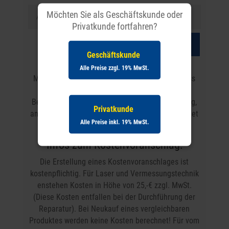
Möchten Sie als Geschäftskunde oder
Privatkunde fortfahren?
Senden
Geschäftskunde
Alle Preise zzgl. 19% MwSt.
Mit dieser Rückmeldung bestätigen Sie uns, dass
Ihre Geräte im Schadensfall, unter den u.s.
Bestimmungen zur Kostenvoranschlagserstellung,
Privatkunde
an die entsprechende Fachwerkstatt weitergeleitet
Alle Preise inkl. 19% MwSt.
werden können.
Infos zum Kostenvoranschlag:
Die Erstellung eines Kostenvoranschlages ist
kostenpflichtig. Für Laser und Vermessungstechnik
enstehen Kosten in Höhe von 25,-€ zzgl. MwSt.
(Diese Kosten entfallen bei der Durchführung der
Reparatur). Bei Neukauf eines vergleichbaren
Produktes werden keine Kosten berechnet! Für vom