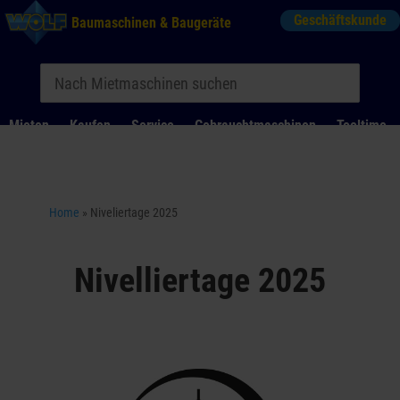
Geschäftskunde
Baumaschinen & Baugeräte
Mieten
Kaufen
Service
Gebrauchtmaschinen
Tooltime
Das Kontaktformular für Mietanfragen funktioniert aktuell
nicht. Bitte melden Sie sich telefonisch.
Home
»
Niveliertage 2025
Nivelliertage 2025