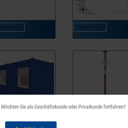
etonzwinge
Blitzlift DB 20
00
€
140.00
€
Möchten Sie als Geschäftskunde oder Privatkunde fortfahren?
üro-/Mannschaftscontainer
Deckenstützen