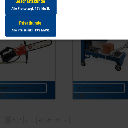
Geschäftskunde
00
€
140.00
€
Alle Preise zzgl. 19% MwSt.
Privatkunde
Alle Preise inkl. 19% MwSt.
iamant Kettensäge 230 V
Diamanttrennsäge 400 V
00
€
140.00
€
3
4
5
6
7
…
21
22
23
→