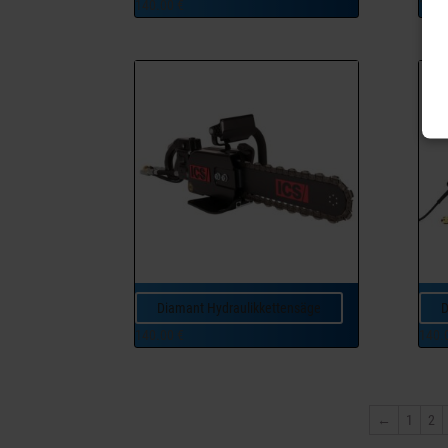
140.00
€
140.
Diamant Hydraulikkettensäge
D
140.00
€
140.
←
1
2