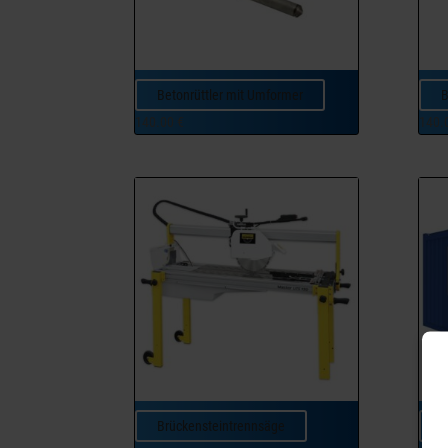
Betonrüttler mit Umformer
B
140.00
€
140.
Brückensteintrennsäge
B