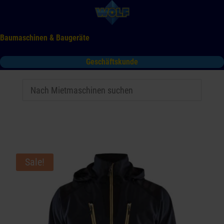
Baumaschinen & Baugeräte
Geschäftskunde
Mieten
Kaufen
Service
Gebrauchtmaschinen
Tooltime
Das Kontaktformular für Mietanfragen funktioniert aktuell
nicht. Bitte melden Sie sich telefonisch.
Sale!