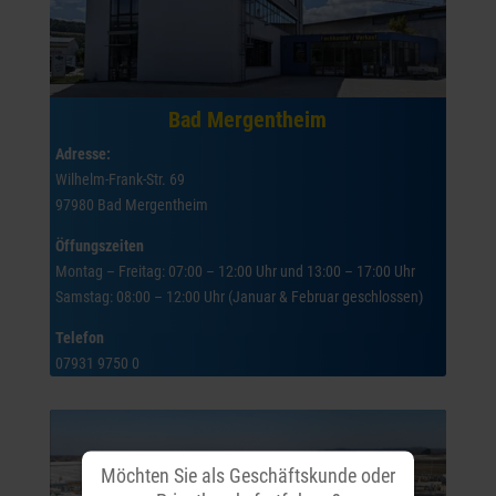
Bad Mergentheim
Adresse:
Wilhelm-Frank-Str. 69
97980 Bad Mergentheim
Öffungszeiten
Montag – Freitag: 07:00 – 12:00 Uhr und 13:00 – 17:00 Uhr
Samstag: 08:00 – 12:00 Uhr (Januar & Februar geschlossen)
Telefon
07931 9750 0
Möchten Sie als Geschäftskunde oder