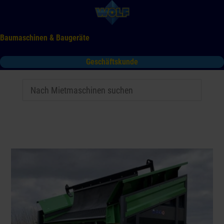
Baumaschinen & Baugeräte
Geschäftskunde
Mieten
Kaufen
Service
Gebrauchtmaschinen
Tooltime
Das Kontaktformular für Mietanfragen funktioniert aktuell
nicht. Bitte melden Sie sich telefonisch.