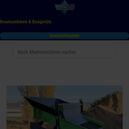
Baumaschinen & Baugeräte
Geschäftskunde
Mieten
Kaufen
Service
Gebrauchtmaschinen
Tooltime
Das Kontaktformular für Mietanfragen funktioniert aktuell
nicht. Bitte melden Sie sich telefonisch.