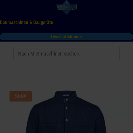
Baumaschinen & Baugeräte
Geschäftskunde
Mieten
Kaufen
Service
Gebrauchtmaschinen
Tooltime
Das Kontaktformular für Mietanfragen funktioniert aktuell
nicht. Bitte melden Sie sich telefonisch.
Sale!