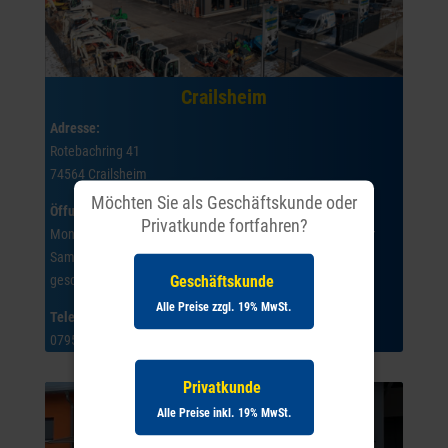
Crailsheim
Adresse:
Rotebachring 41
74564 Crailsheim
Möchten Sie als Geschäftskunde oder
Öffungszeiten
Privatkunde fortfahren?
Montag – Freitag: 07:00 – 12:00 Uhr und 13:00 – 17:00 Uhr
Samstag: 08:00 – 12:00 Uhr (14-täglich, Januar & Februar
Geschäftskunde
geschlossen)
Alle Preise zzgl. 19% MwSt.
Telefon
07951 473099 0
Privatkunde
Alle Preise inkl. 19% MwSt.