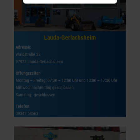
Lauda-Gerlachsheim
Adresse:
Waldstraße 29
97922 Lauda-Gerlachsheim
Öffungszeiten
Montag – Freitag: 07:30 – 12:00 Uhr und 13:00 – 17:30 Uhr
Mittwochnachmittag geschlossen
Samstag: geschlossen
Telefon
09343 58563