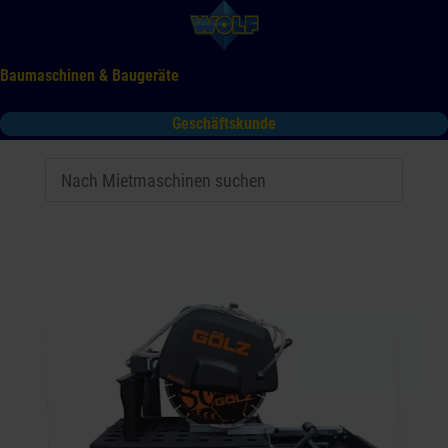
Baumaschinen & Baugeräte
Geschäftskunde
Mieten
Kaufen
Service
Gebrauchtmaschinen
Tooltime
Das Kontaktformular für Mietanfragen funktioniert aktuell
nicht. Bitte melden Sie sich telefonisch.