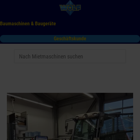
Baumaschinen & Baugeräte
Geschäftskunde
Mieten
Kaufen
Service
Gebrauchtmaschinen
Tooltime
Das Kontaktformular für Mietanfragen funktioniert aktuell
nicht. Bitte melden Sie sich telefonisch.