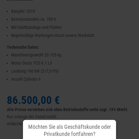
Baujahr: 2018
Betriebsstunden ca. 700 h
Mit Glattbandage und Platten
Regelmäßige Wartungen durch unsere Werkstatt
Technische Daten:
Maschinengewicht 20.105 kg
Motor Deutz TCD 6.1 L6
Leistung 160 kW (217,6 PS)
Anzahl Zylinder 6
86.500,00 €
Alle Preise verstehen sich ohne Betriebsstoffe netto zzgl. 19% MwSt.
Nur solange der Vorrat reicht.
Artikel-Nr. C590
Möchten Sie als Geschäftskunde oder
Privatkunde fortfahren?