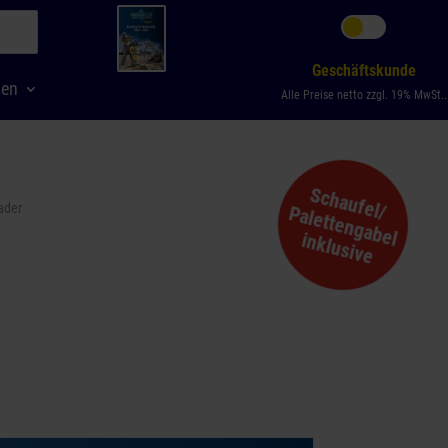
Geschäftskunde
men
Alle Preise netto zzgl. 19% MwSt..
Schaufel/
ader
Palettengabel
inklusive