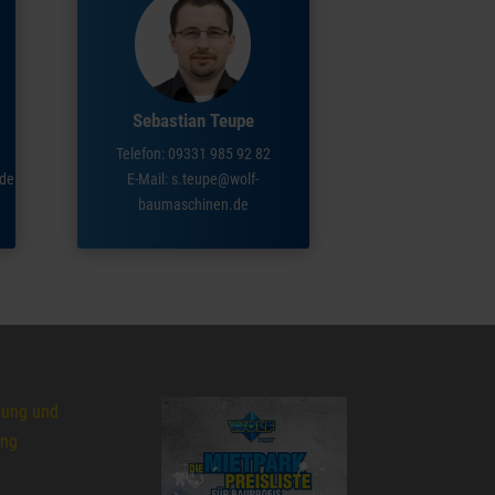
Sebastian Teupe
Telefon: 09331 985 92 82
.de
E-Mail:
s.teupe@wolf-
baumaschinen.de
lung und
ung