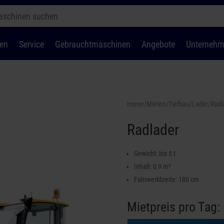
en
Service
Gebrauchtmaschinen
Angebote
Unterneh
Home
/
Mieten
/
Tiefbau
/
Lader
/Radl
Radlader
Gewicht: bis 5 t
Inhalt: 0,9 m³
Fahrwerkbreite: 180 cm
Mietpreis pro Tag: