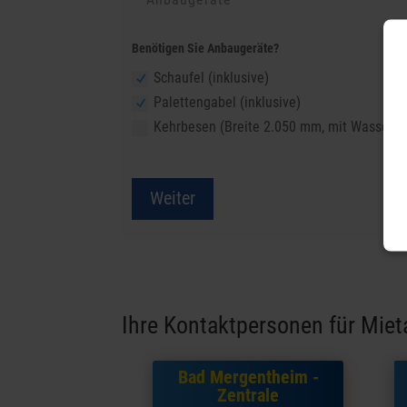
Benötigen Sie Anbaugeräte?
Schaufel (inklusive)
Palettengabel (inklusive)
Kehrbesen (Breite 2.050 mm, mit Wassersp
Weiter
Ihre Kontaktpersonen für Miet
Bad Mergentheim -
Zentrale