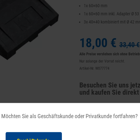
1x 60×60 mm
1x 60×60 mm inkl. Adapter Ø 5
3x 40×40 kombiniert mit Ø 42 
18,00 €
33,40 €
Alle Preise verstehen sich ohne Betrie
Nur solange der Vorrat reicht.
Artikel-Nr. W077774
Besuchen Sie uns jetz
und kaufen Sie direkt 
Möchten Sie als Geschäftskunde oder Privatkunde fortfahren?