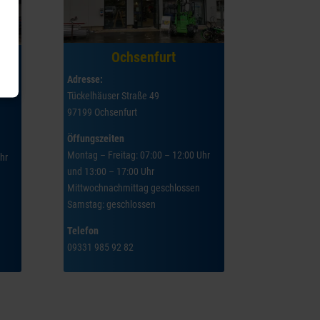
Ochsenfurt
m
Adresse:
Tückelhäuser Straße 49
97199 Ochsenfurt
Öffungszeiten
Montag – Freitag: 07:00 – 12:00 Uhr
hr
und 13:00 – 17:00 Uhr
Mittwochnachmittag geschlossen
Samstag: geschlossen
Telefon
09331 985 92 82