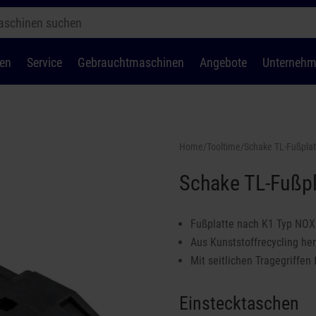
en
Service
Gebrauchtmaschinen
Angebote
Unterneh
Home
/
Tooltime
/Schake TL-Fußpla
Schake TL-Fußp
Fußplatte nach K1 Typ NO
Aus Kunststoffrecycling her
Mit seitlichen Tragegriffen
Einstecktaschen