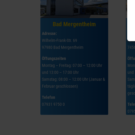
Bad Mergentheim
Adresse:
Adre
Wilhelm-Frank-Str. 69
Rote
97980 Bad Mergentheim
7456
Öffungszeiten
Öffu
Montag – Freitag: 07:00 – 12:00 Uhr
Mont
und 13:00 – 17:00 Uhr
und 
Samstag: 08:00 – 12:00 Uhr (Januar &
Sams
Februar geschlossen)
tägl
gesc
Telefon
07931 9750 0
Tel
079