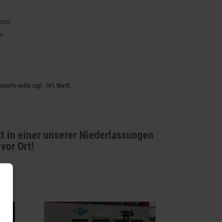
3 mm
mm
bsstoffe netto zzgl. 19% MwSt.
t in einer unserer Niederlassungen
vor Ort!