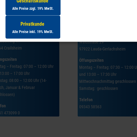
Geschäftskunde
Alle Preise zzgl. 19% MwSt.
Crailsheim
Privatkunde
Lauda-Gerlachshei
Alle Preise inkl. 19% MwSt.
sse:
Adresse:
bachring 41
Waldstraße 29
4 Crailsheim
97922 Lauda-Gerlachsheim
ngszeiten
Öffungszeiten
ag – Freitag: 07:00 – 12:00 Uhr
Montag – Freitag: 07:30 – 12:00 U
13:00 – 17:00 Uhr
und 13:00 – 17:30 Uhr
tag: 08:00 – 12:00 Uhr (14-
Mittwochnachmittag geschlossen
ich, Januar & Februar
Samstag: geschlossen
hlossen)
Telefon
efon
09343 58563
51 473099 0