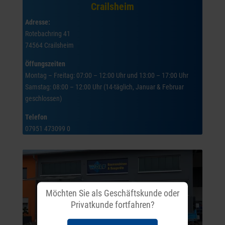
Crailsheim
Adresse:
Rotebachring 41
74564 Crailsheim
Öffungszeiten
Montag – Freitag: 07:00 – 12:00 Uhr und 13:00 – 17:00 Uhr
Samstag: 08:00 – 12:00 Uhr (14-täglich, Januar & Februar
geschlossen)
Telefon
07951 473099 0
Möchten Sie als Geschäftskunde oder
Privatkunde fortfahren?