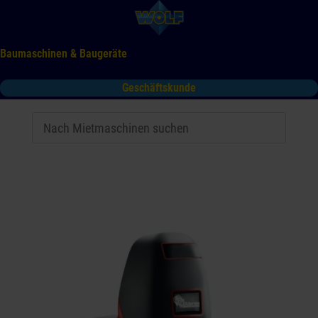
Baumaschinen & Baugeräte
Geschäftskunde
Mieten
Kaufen
Service
Gebrauchtmaschinen
Tooltime
Das Kontaktformular für Mietanfragen funktioniert aktuell
nicht. Bitte melden Sie sich telefonisch.