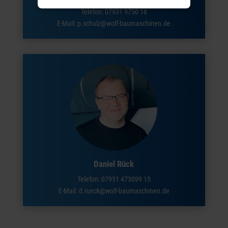
Telefon:
07931 9750 18
E-Mail: p.schulz@wolf-baumaschinen.de
Daniel Rück
Telefon:
07951 473099 15
E-Mail: d.rueck@wolf-baumaschinen.de