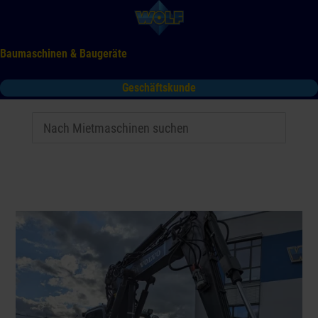
Baumaschinen & Baugeräte
Geschäftskunde
Mieten
Kaufen
Service
Gebrauchtmaschinen
Tooltime
Das Kontaktformular für Mietanfragen funktioniert aktuell
nicht. Bitte melden Sie sich telefonisch.