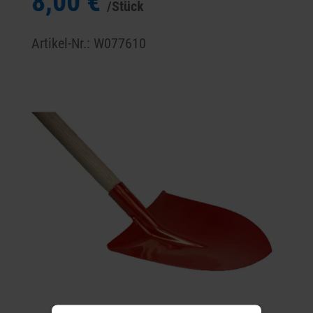
8,00 €
/Stück
Artikel-Nr.: W077610