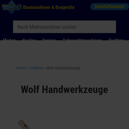
Geschäftskunde
Baumaschinen & Baugeräte
Mieten
Kaufen
Service
Gebrauchtmaschinen
Tooltime
Das Kontaktformular für Mietanfragen funktioniert aktuell
nicht. Bitte melden Sie sich telefonisch.
Home
»
Tooltime
»
Wolf Handwerkzeuge
Wolf Handwerkzeuge