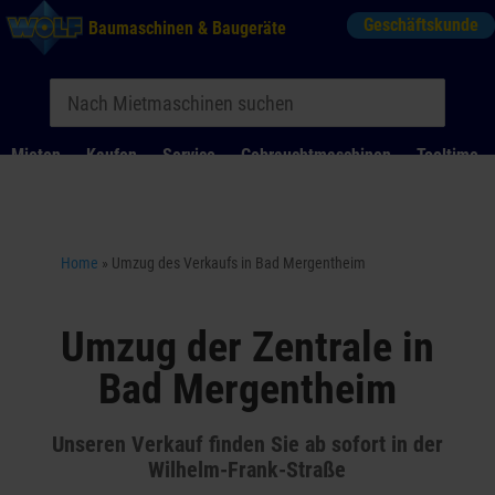
Geschäftskunde
Baumaschinen & Baugeräte
Mieten
Kaufen
Service
Gebrauchtmaschinen
Tooltime
Das Kontaktformular für Mietanfragen funktioniert aktuell
nicht. Bitte melden Sie sich telefonisch.
Home
»
Umzug des Verkaufs in Bad Mergentheim
Umzug der Zentrale in
Bad Mergentheim
Unseren Verkauf finden Sie ab sofort in der
Wilhelm-Frank-Straße