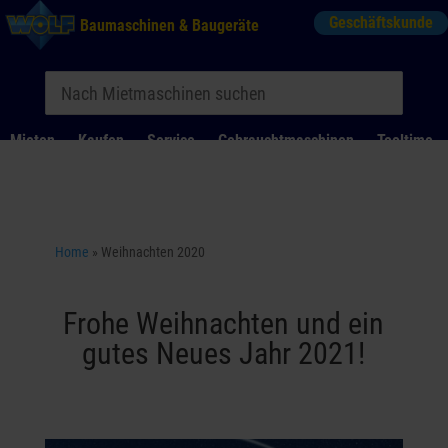
Geschäftskunde
Baumaschinen & Baugeräte
Mieten
Kaufen
Service
Gebrauchtmaschinen
Tooltime
Das Kontaktformular für Mietanfragen funktioniert aktuell
nicht. Bitte melden Sie sich telefonisch.
Home
»
Weihnachten 2020
Frohe Weihnachten und ein
gutes Neues Jahr 2021!